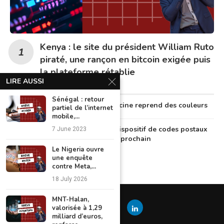
Kenya : le site du président William Ruto
piraté, une rançon en bitcoin exigée puis
la plateforme rétablie
LIRE AUSSI
Sénégal : retour
Au Nigeria, la télémédecine reprend des couleurs
partiel de l’internet
mobile,...
Le Nigeria lancera un dispositif de codes postaux
7 June 2023
numériques en octobre prochain
Le Nigeria ouvre
une enquête
contre Meta,...
18 July 2026
MNT-Halan,
valorisée à 1,29
milliard d’euros,