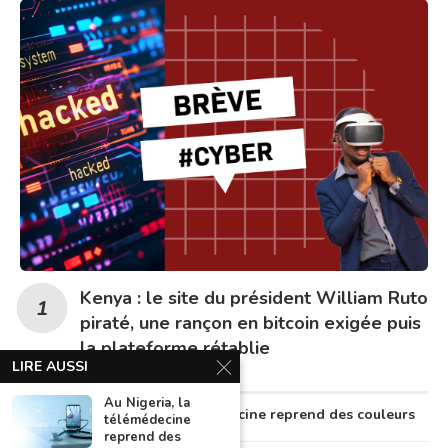
Kenya : le site du président William Ruto
piraté, une rançon en bitcoin exigée puis
la plateforme rétablie
LIRE AUSSI
Au Nigeria, la
Au Nigeria, la télémédecine reprend des couleurs
télémédecine
reprend des