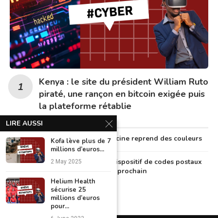
Kenya : le site du président William Ruto
piraté, une rançon en bitcoin exigée puis
la plateforme rétablie
LIRE AUSSI
Au Nigeria, la télémédecine reprend des couleurs
Kofa lève plus de 7
millions d’euros...
Le Nigeria lancera un dispositif de codes postaux
2 May 2025
numériques en octobre prochain
Helium Health
sécurise 25
millions d’euros
pour...