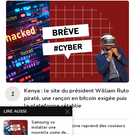
Kenya : le site du président William Ruto
piraté, une rançon en bitcoin exigée puis
la plateforme rétablie
LIRE AUSSI
Samsung va
Au Nigeria, la télémédecine reprend des couleurs
installer une
nouvelle usine de...