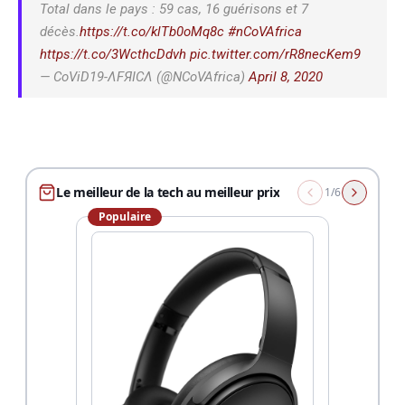
Total dans le pays : 59 cas, 16 guérisons et 7
décès.
https://t.co/klTb0oMq8c
#nCoVAfrica
https://t.co/3WcthcDdvh
pic.twitter.com/rR8necKem9
— CoViD19-ΛFЯICΛ (@NCoVAfrica)
April 8, 2020