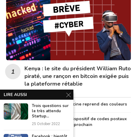
Kenya : le site du président William Ruto
piraté, une rançon en bitcoin exigée puis
la plateforme rétablie
LIRE AUSSI
Au Nigeria, la télémédecine reprend des couleurs
Trois questions sur
le très attendu
Startup...
Le Nigeria lancera un dispositif de codes postaux
numériques en octobre prochain
25 October 2022
Facebook : bientôt