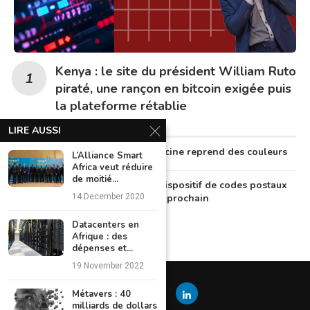
Kenya : le site du président William Ruto
piraté, une rançon en bitcoin exigée puis
la plateforme rétablie
LIRE AUSSI
Au Nigeria, la télémédecine reprend des couleurs
L’Alliance Smart
Africa veut réduire
de moitié...
Le Nigeria lancera un dispositif de codes postaux
numériques en octobre prochain
14 December 2020
Datacenters en
Afrique : des
dépenses et...
19 November 2022
Métavers : 40
milliards de dollars