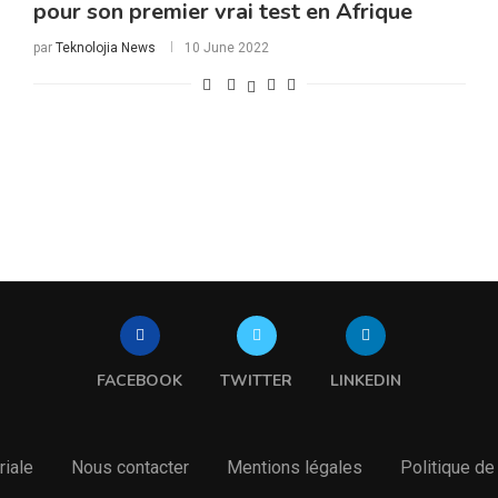
pour son premier vrai test en Afrique
par
Teknolojia News
10 June 2022
FACEBOOK
TWITTER
LINKEDIN
riale
Nous contacter
Mentions légales
Politique de 