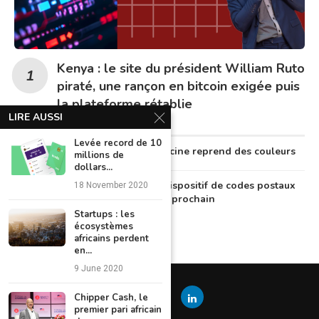
Kenya : le site du président William Ruto
piraté, une rançon en bitcoin exigée puis
la plateforme rétablie
LIRE AUSSI
Levée record de 10
Au Nigeria, la télémédecine reprend des couleurs
millions de
dollars...
Le Nigeria lancera un dispositif de codes postaux
18 November 2020
numériques en octobre prochain
Startups : les
écosystèmes
africains perdent
en...
9 June 2020
Chipper Cash, le
premier pari africain