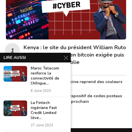
Kenya : le site du président William Ruto
piraté, une rançon en bitcoin exigée puis
LIRE AUSSI
la plateforme rétablie
Maroc Telecom
renforce la
connectivité de
Au Nigeria, la télémédecine reprend des couleurs
l’Afrique...
8 June 2023
Le Nigeria lancera un dispositif de codes postaux
numériques en octobre prochain
La Fintech
nigériane Fast
Credit Limited
lève...
27 June 2023