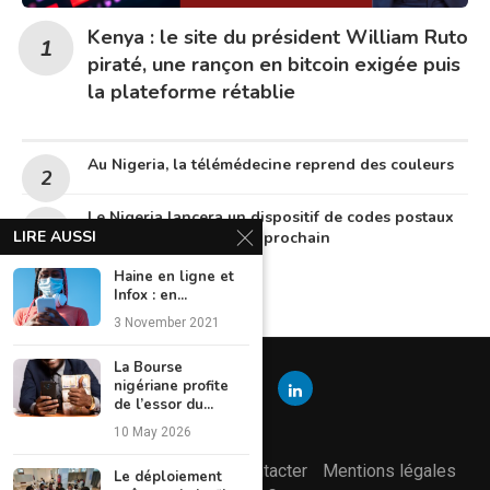
Kenya : le site du président William Ruto
piraté, une rançon en bitcoin exigée puis
la plateforme rétablie
Au Nigeria, la télémédecine reprend des couleurs
Le Nigeria lancera un dispositif de codes postaux
LIRE AUSSI
numériques en octobre prochain
Haine en ligne et
Infox : en...
3 November 2021
La Bourse
nigériane profite
de l’essor du...
10 May 2026
L’équipe éditoriale
Nous contacter
Mentions légales
Le déploiement