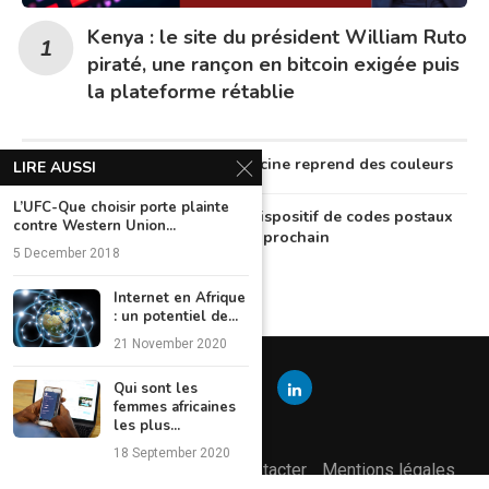
Kenya : le site du président William Ruto
piraté, une rançon en bitcoin exigée puis
la plateforme rétablie
Au Nigeria, la télémédecine reprend des couleurs
LIRE AUSSI
L’UFC-Que choisir porte plainte
Le Nigeria lancera un dispositif de codes postaux
contre Western Union...
numériques en octobre prochain
5 December 2018
Internet en Afrique
: un potentiel de...
21 November 2020
Qui sont les
femmes africaines
les plus...
18 September 2020
L’équipe éditoriale
Nous contacter
Mentions légales