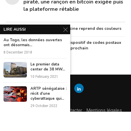
piraté, une rançon en bitcoin exigée puis
la plateforme rétablie
Au Nigeria, la télémédecine reprend des couleurs
LIRE AUSSI
Au Togo, les données ouvertes
Le Nigeria lancera un dispositif de codes postaux
ont désormais...
numériques en octobre prochain
8 December 2018
Le premier data
center de 38 MW...
10 February 2021
ARTP sénégalaise :
récit d’une
cyberattaque qui...
29 October 2022
L’équipe éditoriale
Nous contacter
Mentions légales
Politique de confidentialité
@2024 Tous droits réservés | Teknolojia