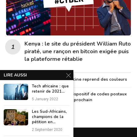
Kenya : le site du président William Ruto
piraté, une rançon en bitcoin exigée puis
la plateforme rétablie
LIRE AUSSI
Au Nigeria, la télémédecine reprend des couleurs
Tech africaine : que
retenir de 2021...
Le Nigeria lancera un dispositif de codes postaux
numériques en octobre prochain
5 January 2022
Les Sud-Africains,
champions de la
pétition en...
2 September 2020