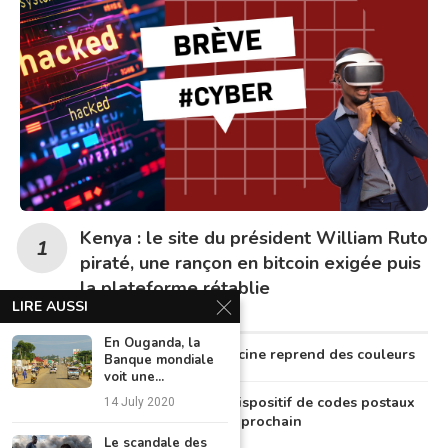
Kenya : le site du président William Ruto
piraté, une rançon en bitcoin exigée puis
la plateforme rétablie
LIRE AUSSI
En Ouganda, la
Au Nigeria, la télémédecine reprend des couleurs
Banque mondiale
voit une...
Le Nigeria lancera un dispositif de codes postaux
14 July 2020
numériques en octobre prochain
Le scandale des