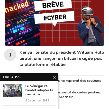
Kenya : le site du président William Ruto
piraté, une rançon en bitcoin exigée puis
la plateforme rétablie
LIRE AUSSI
Au Nigeria, la télémédecine reprend des couleurs
Le Sénégal va
bientôt adopter le
Le Nigeria lancera un dispositif de codes postaux
deuxième...
numériques en octobre prochain
4 December 2019