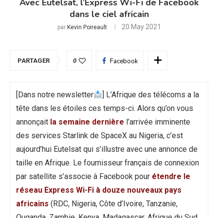
Avec Eutelsat, l’Express Wi-Fi de Facebook
dans le ciel africain
20 May 2021
par
Kevin Poireault
PARTAGER
0
Facebook
[Dans notre newsletter
] L’Afrique des télécoms a la
tête dans les étoiles ces temps-ci. Alors qu’on vous
annonçait
la semaine dernière
l’arrivée imminente
des services Starlink de SpaceX au Nigeria, c’est
aujourd’hui Eutelsat qui s’illustre avec une annonce de
taille en Afrique. Le fournisseur français de connexion
par satellite s’associe à Facebook pour
étendre le
réseau Express Wi-Fi à douze nouveaux pays
africains
(RDC, Nigeria, Côte d’Ivoire, Tanzanie,
Ouganda, Zambie, Kenya, Madagascar, Afrique du Sud,