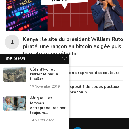
Kenya : le site du président William Ruto
piraté, une rançon en bitcoin exigée puis
la plateforme rétablie
LIRE AUSSI
Côte d’Ivoire :
Au Nigeria, la télémédecine reprend des couleurs
l’internet par la
lumière
Le Nigeria lancera un dispositif de codes postaux
19 November 2019
numériques en octobre prochain
Afrique : les
femmes
entrepreneures ont
toujours...
14 March 2022