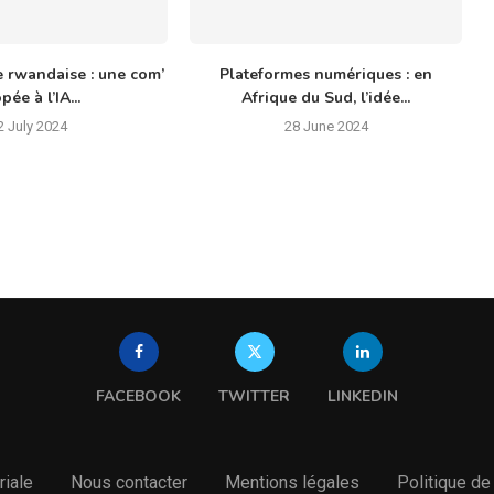
e rwandaise : une com’
Plateformes numériques : en
pée à l’IA...
Afrique du Sud, l’idée...
2 July 2024
28 June 2024
FACEBOOK
TWITTER
LINKEDIN
riale
Nous contacter
Mentions légales
Politique de 