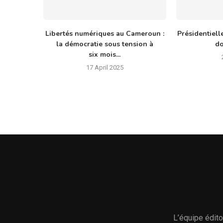
Libertés numériques au Cameroun :
Présidentiell
la démocratie sous tension à
do
six mois...
17 April 2025
L’équipe édito