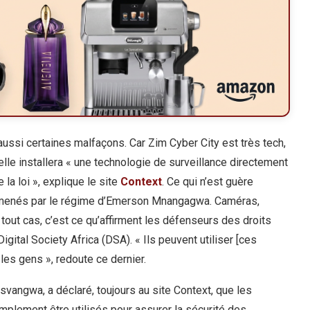
 aussi certaines malfaçons. Car Zim Cyber City est très tech,
’elle installera « une technologie de surveillance directement
la loi », explique le site
Context
. Ce qui n’est guère
lmenés par le régime d’Emerson Mnangagwa. Caméras,
out cas, c’est ce qu’affirment les défenseurs des droits
tal Society Africa (DSA). « Ils peuvent utiliser [ces
 les gens », redoute ce dernier.
svangwa, a déclaré, toujours au site Context, que les
implement être utilisés pour assurer la sécurité des