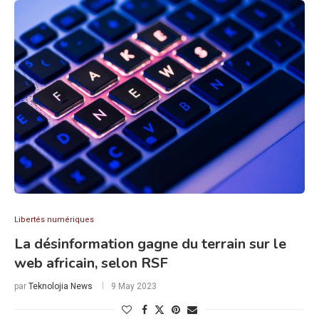
Libertés numériques
La désinformation gagne du terrain sur le
web africain, selon RSF
par
Teknolojia News
9 May 2023